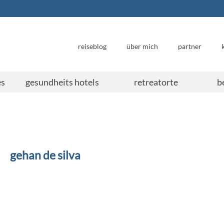
reiseblog
über mich
partner
es
gesundheits hotels
retreatorte
b
gehan de silva