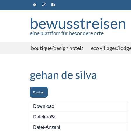
bewusstreisen
eine plattfom für besondere orte
boutique/design hotels
eco villages/lodg
gehan de silva
Download
Download
116
Dateigröße
2.22 MB
Datei-Anzahl
1