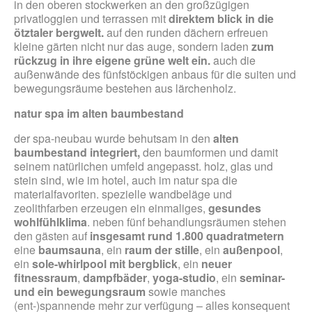
in den oberen stockwerken an den großzügigen
privatloggien und terrassen mit
direktem blick in die
ötztaler bergwelt.
auf den runden dächern erfreuen
kleine gärten nicht nur das auge, sondern laden
zum
rückzug in ihre eigene grüne welt ein.
auch die
außenwände des fünfstöckigen anbaus für die suiten und
bewegungsräume bestehen aus lärchenholz.
natur spa im alten baumbestand
der spa-neubau wurde behutsam in den
alten
baumbestand integriert,
den baumformen und damit
seinem natürlichen umfeld angepasst. holz, glas und
stein sind, wie im hotel, auch im natur spa die
materialfavoriten. spezielle wandbeläge und
zeolithfarben erzeugen ein einmaliges,
gesundes
wohlfühlklima
. neben fünf behandlungsräumen stehen
den gästen auf
insgesamt rund 1.800 quadratmetern
eine
baumsauna
, ein
raum der stille
, ein
außenpool
,
ein
sole-whirlpool mit bergblick
, ein
neuer
fitnessraum
,
dampfbäder
,
yoga-studio
, ein
seminar-
und ein bewegungsraum
sowie manches
(ent-)spannende mehr zur verfügung – alles konsequent