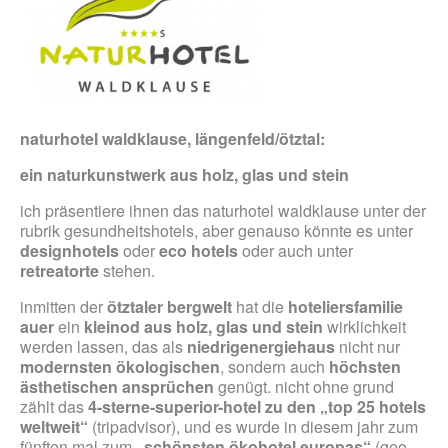
naturhotel waldklause, längenfeld/ötztal:
ein naturkunstwerk aus holz, glas und stein
ich präsentiere ihnen das naturhotel waldklause unter der
rubrik gesundheitshotels, aber genauso könnte es unter
designhotels
oder
eco hotels
oder auch unter
retreatorte
stehen.
inmitten der
ötztaler bergwelt
hat die
hoteliersfamilie
auer
ein
kleinod aus holz, glas und stein
wirklichkeit
werden lassen, das als
niedrigenergiehaus
nicht nur
modernsten ökologischen
, sondern auch
höchsten
ästhetischen ansprüchen
genügt. nicht ohne grund
zählt das
4-sterne-superior-hotel zu den „top 25 hotels
weltweit“
(tripadvisor), und es wurde in diesem jahr zum
fünften mal zum
„schönsten ökohotel europas“
(geo