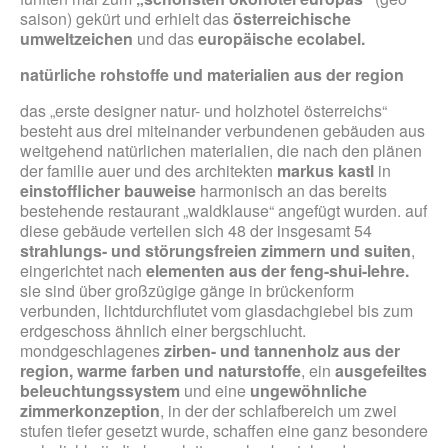
saison) gekürt und erhielt das
österreichische
umweltzeichen
und das
europäische ecolabel.
natürliche rohstoffe und materialien aus der region
das „erste designer natur- und holzhotel österreichs“
besteht aus drei miteinander verbundenen gebäuden aus
weitgehend natürlichen materialien, die nach den plänen
der familie auer und des architekten
markus kastl
in
einstofflicher bauweise
harmonisch an das bereits
bestehende restaurant „waldklause“ angefügt wurden. auf
diese gebäude verteilen sich 48 der insgesamt 54
strahlungs- und störungsfreien zimmern und suiten
,
eingerichtet nach
elementen aus der feng-
shui-lehre.
sie sind über großzügige gänge in brückenform
verbunden, lichtdurchflutet vom glasdachgiebel bis zum
erdgeschoss ähnlich einer bergschlucht.
mondgeschlagenes
zirben- und tannenholz aus der
region, warme farben und naturstoffe
, ein
ausgefeiltes
beleuchtungssystem
und eine
ungewöhnliche
zimmerkonzeption
, in der der schlafbereich um zwei
stufen tiefer gesetzt wurde, schaffen eine ganz besondere