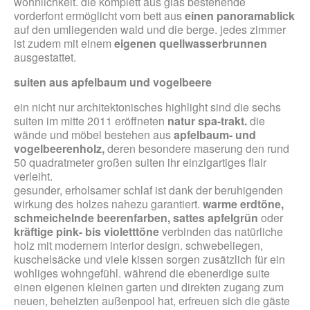
wohnlichkeit. die komplett aus glas bestehende
vorderfont ermöglicht vom bett aus
einen panoramablick
auf den umliegenden wald und die berge. jedes zimmer
ist zudem mit einem
eigenen
quellwasserbrunnen
ausgestattet.
suiten aus apfelbaum und vogelbeere
ein nicht nur architektonisches highlight sind die sechs
suiten im mitte 2011 eröffneten
natur spa-
trakt.
die
wände und möbel bestehen aus
apfelbaum- und
vogelbeerenholz,
deren besondere maserung den rund
50 quadratmeter großen suiten ihr einzigartiges flair
verleiht.
gesunder, erholsamer schlaf ist dank der beruhigenden
wirkung des holzes nahezu garantiert.
warme erdtöne,
schmeichelnde beerenfarben, sattes apfelgrün
oder
kräftige pink- bis violetttöne
verbinden das natürliche
holz mit modernem interior design. schwebeliegen,
kuschelsäcke und viele kissen sorgen zusätzlich für ein
wohliges wohngefühl. während die ebenerdige suite
einen eigenen kleinen garten und direkten zugang zum
neuen, beheizten außenpool hat, erfreuen sich die gäste