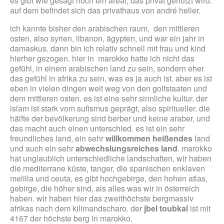
es gibt wie gesagt noch ein areal, das privat genutzt wird.
auf dem befindet sich das privathaus von andré heller.
ich kannte bisher den arabischen raum, den mittleren
osten, also syrien, libanon, ägypten, und war ein jahr in
damaskus. dann bin ich relativ schnell mit frau und kind
hierher gezogen. hier in marokko hatte ich nicht das
gefühl, in einem arabischen land zu sein, sondern eher
das gefühl in afrika zu sein, was es ja auch ist. aber es ist
eben in vielen dingen weit weg von den golfstaaten und
dem mittleren osten. es ist eine sehr sinnliche kultur. der
islam ist stark vom sufismus geprägt, also spiritueller. die
hälfte der bevölkerung sind berber und keine araber, und
das macht auch einen unterschied. es ist ein sehr
freundliches land, ein sehr
willkommen heißendes
land
und auch ein sehr
abwechslungsreiches land
. marokko
hat unglaublich unterschiedliche landschaften, wir haben
die mediterrane küste, tanger, die spanischen enklaven
melilla und ceuta, es gibt hochgebirge, den hohen atlas,
gebirge, die höher sind, als alles was wir in österreich
haben. wir haben hier das zweithöchste bergmassiv
afrikas nach dem kilimandscharo. der
jbel toubkal
ist mit
4167 der höchste berg in marokko.