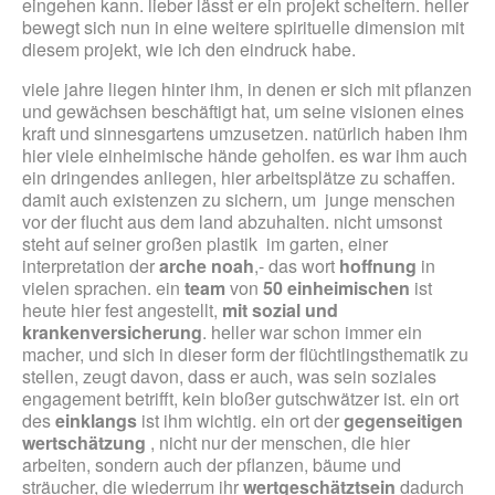
eingehen kann. lieber lässt er ein projekt scheitern. heller
bewegt sich nun in eine weitere spirituelle dimension mit
diesem projekt, wie ich den eindruck habe.
viele jahre liegen hinter ihm, in denen er sich mit pflanzen
und gewächsen beschäftigt hat, um seine visionen eines
kraft und sinnesgartens umzusetzen. natürlich haben ihm
hier viele einheimische hände geholfen. es war ihm auch
ein dringendes anliegen, hier arbeitsplätze zu schaffen.
damit auch existenzen zu sichern, um junge menschen
vor der flucht aus dem land abzuhalten. nicht umsonst
steht auf seiner großen plastik im garten, einer
interpretation der
arche noah
,- das wort
hoffnung
in
vielen sprachen. ein
team
von
50 einheimischen
ist
heute hier fest angestellt,
mit sozial und
krankenversicherung
. heller war schon immer ein
macher, und sich in dieser form der flüchtlingsthematik zu
stellen, zeugt davon, dass er auch, was sein soziales
engagement betrifft, kein bloßer gutschwätzer ist. ein ort
des
einklangs
ist ihm wichtig. ein ort der
gegenseitigen
wertschätzung
, nicht nur der menschen, die hier
arbeiten, sondern auch der pflanzen, bäume und
sträucher, die wiederrum ihr
wertgeschätztsein
dadurch