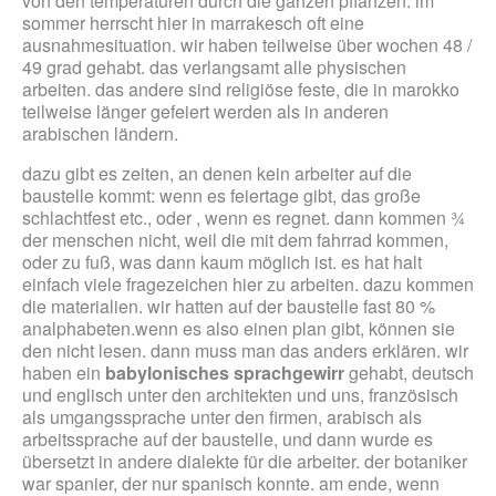
von den temperaturen durch die ganzen pflanzen. im
sommer herrscht hier in marrakesch oft eine
ausnahmesituation. wir haben teilweise über wochen 48 /
49 grad gehabt. das verlangsamt alle physischen
arbeiten. das andere sind religiöse feste, die in marokko
teilweise länger gefeiert werden als in anderen
arabischen ländern.
dazu gibt es zeiten, an denen kein arbeiter auf die
baustelle kommt: wenn es feiertage gibt, das große
schlachtfest etc., oder , wenn es regnet. dann kommen ¾
der menschen nicht, weil die mit dem fahrrad kommen,
oder zu fuß, was dann kaum möglich ist. es hat halt
einfach viele fragezeichen hier zu arbeiten. dazu kommen
die materialien. wir hatten auf der baustelle fast 80 %
analphabeten.wenn es also einen plan gibt, können sie
den nicht lesen. dann muss man das anders erklären. wir
haben ein
babylonisches sprachgewirr
gehabt, deutsch
und englisch unter den architekten und uns, französisch
als umgangssprache unter den firmen, arabisch als
arbeitssprache auf der baustelle, und dann wurde es
übersetzt in andere dialekte für die arbeiter. der botaniker
war spanier, der nur spanisch konnte. am ende, wenn