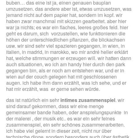
buben… das eine ist ja, einen genauen bauplan
umzusetzen. das andere aber ist, etwas umzusetzen, was
jemand nicht auf dem papier hat, sondern im kopf. wir
haben zwar manchmal mit skizzen gearbeitet. aber hier
war ja nichts; es war ein flaches, leeres großes feld. hier
geht es darum, sich vorzustellen, wie funktionieren die
höhen der unterschiedlichen pflanzen, die blickachsen
usw. wir sind sehr viel spazieren gegangen, in wien, in
italien, in madrid, in marokko, wo mir andré heller erklärt
hat, welche stimmungen er erzeugen will. wir hatten dann
auch situationen, wo ich am handy hier durch den park
gegangen bin, als er noch am entstehen war, und er in
wien auf der couch gelegen hat mit geschlossenen
augen. ich habe ihm dann erzählt, was ich sehe, und er
hat mir erzählt, was er gerne sehen würde.
das ist natürlich ein sehr
intimes zusammenspiel
. wir
sind darauf gekommen, dass wir eine menge
gemeinsamer bande haben, oder anspielungspunkte in
der malerei , der musik etc.. es war ein sehr feines
zusammenspiel, ein sehr schönes zusammenarbeiten.
ich habe viel gelernt in dieser zeit, nicht nur über
technische dinge, sondern besonders auch über ästhetik