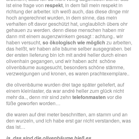
ist eine frage von
respekt
, in dem fall mein respekt in
richtung der arbeiter. ich weiß auch, das diese dinge mir
hoch angerechnet wurden, in dem sinne, das mein
verhalten oft davor geschützt hat, unglaublich übers ohr
gehauen zu werden. denn diese menschen haben mir
dann mit einem augenzwinkern gesagt : achtung.. wir
haben versucht,
so ökologisch wie möglich
zu arbeiten,
das heißt, wir haben alle bäume selber ausgegraben. bei
der ersten lieferung bin ich mit andré heller durch einen
olivenhain gegangen, und wir haben acht schöne
olivenbäume ausgesucht, besonders schöne stämme,
verzweigungen und kronen, es waren prachtexemplare..
die olivenbäume wurden drei tage später geliefert, auf
einem kleinlaster, da war andré heller zum glück nicht
mehr da.., denn mir sind zehn
telefonmasten
vor die
füße geworfen worden…
die waren auf drei meter beschnitten, am stamm und an
den wurzeln, und ich habe erst gar nicht verstanden, was
das ist…
ja, das sind die olivenbäume hieß es..