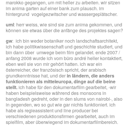
marokko gegangen, um mit heller zu arbeiten. wir sitzen
im anima garten auf einer bank zum plausch. im
hintergrund vogelgezwitscher und wassergeplätscher.
uml
: herr weiss, wie sind sie zum anima gekommen, und
können sie etwas über die anfänge des projektes sagen?
gw
: ich bin weder botaniker noch landschaftsarchitekt,
ich habe politikwissenschaft und geschichte studiert, und
bin dann über umwege beim film gelandet. ende 2007 /
anfang 2008 wurde ich vom büro andré heller kontaktiert,
eben weil sie von mir gehört hatten. ich war ein
österreicher, der französisch spricht, der arabisch
grundkenntnisse hat, und der
in ländern, die anders
funktionieren als mitteleuropa, dinge auf die beine
stellt.
ich habe für den dokumentarfilm gearbeitet, -wir
haben beispielsweise während des monsoons in
bangladesh gedreht, oder in den slums von nairobi-, also
in gegenden, wo so gut wie gar nichts funktioniert. ich
habe als regieassistent und line producer bei
verschiedenen produktionsfirmen gearbeitet, auch im
spielfilm, aber überwiegend im dokumentarfilmbereich.