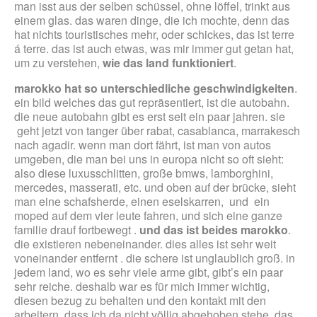
man isst aus der selben schüssel, ohne löffel, trinkt aus
einem glas. das waren dinge, die ich mochte, denn das
hat nichts touristisches mehr, oder schickes, das ist terre
á terre. das ist auch etwas, was mir immer gut getan hat,
um zu verstehen,
wie das land funktioniert
.
marokko hat so unterschiedliche geschwindigkeiten
.
ein bild welches das gut repräsentiert, ist die autobahn.
die neue autobahn gibt es erst seit ein paar jahren. sie
geht jetzt von tanger über rabat, casablanca, marrakesch
nach agadir. wenn man dort fährt, ist man von autos
umgeben, die man bei uns in europa nicht so oft sieht:
also diese luxusschlitten, große bmws, lamborghini,
mercedes, masserati, etc. und oben auf der brücke, sieht
man eine schafsherde, einen eselskarren, und ein
moped auf dem vier leute fahren, und sich eine ganze
familie drauf fortbewegt .
und das ist beides marokko
.
die existieren nebeneinander. dies alles ist sehr weit
voneinander entfernt . die schere ist unglaublich groß. in
jedem land, wo es sehr viele arme gibt, gibt’s ein paar
sehr reiche. deshalb war es für mich immer wichtig,
diesen bezug zu behalten und den kontakt mit den
arbeitern, dass ich da nicht völlig abgehoben stehe. das