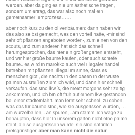
werden. aber da ging es nie um ästhetische fragen,
sondern um ertrag, das war also noch mal ein
gemeinsamer lernprozess……
aber noch kurz zu den olivenbäumen: dann haben wir
das also selbst gemacht, was den vorteil hatte, -mir sind
sehr oft pflanzen angeboten worden-, zum einen von den
scouts, und zum anderen hat sich das schnell
herumgesprochen, das hier ein großer garten entsteht,
und wir hier große bäume kaufen, oder auch schiefe
bäume.. es wird in marokko auch viel illegaler handel
betrieben mit pflanzen, illegal im sinne, dass es
menschen gibt , die nachts in den oasen in der wüste
palmen ausreißen ziemlich wild, und dann hier schnell
verkaufen. das sind lkw´s, die meist morgens sehr zeitig
ankommen, und ich bin oft früh auf einem lkw gestanden
bei einer stadteinfahrt. man lernt sehr schnell zu sehen,
was das für bäume sind, wie sie ausgerissen wurden, …
am wurzelballen,.. an spuren, ..am stamm. ich wage zu
behaupten, dass hier in unserem garten nicht eine palme
steht, die so ausgerissen wurde. sie sind natürlich
preisgünstiger,
aber man kann nicht die natur