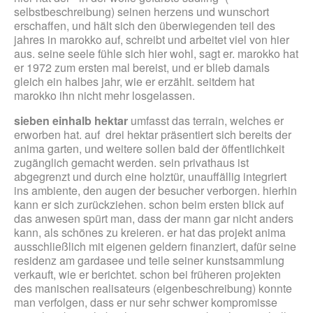
selbstbeschreibung) seinen herzens und wunschort
erschaffen, und hält sich den überwiegenden teil des
jahres in marokko auf, schreibt und arbeitet viel von hier
aus. seine seele fühle sich hier wohl, sagt er. marokko hat
er 1972 zum ersten mal bereist, und er blieb damals
gleich ein halbes jahr, wie er erzählt. seitdem hat
marokko ihn nicht mehr losgelassen.
sieben einhalb hektar
umfasst das terrain, welches er
erworben hat. auf drei hektar präsentiert sich bereits der
anima garten, und weitere sollen bald der öffentlichkeit
zugänglich gemacht werden. sein privathaus ist
abgegrenzt und durch eine holztür, unauffällig integriert
ins ambiente, den augen der besucher verborgen. hierhin
kann er sich zurückziehen. schon beim ersten blick auf
das anwesen spürt man, dass der mann gar nicht anders
kann, als schönes zu kreieren. er hat das projekt anima
ausschließlich mit eigenen geldern finanziert, dafür seine
residenz am gardasee und teile seiner kunstsammlung
verkauft, wie er berichtet. schon bei früheren projekten
des manischen realisateurs (eigenbeschreibung) konnte
man verfolgen, dass er nur sehr schwer kompromisse