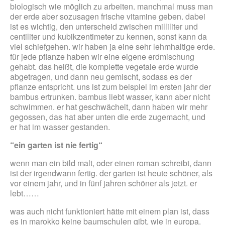
biologisch wie möglich zu arbeiten. manchmal muss man
der erde aber sozusagen frische vitamine geben. dabei
ist es wichtig, den unterscheid zwischen milliliter und
centiliter und kubikzentimeter zu kennen, sonst kann da
viel schiefgehen. wir haben ja eine sehr lehmhaltige erde.
für jede pflanze haben wir eine eigene erdmischung
gehabt. das heißt, die komplette vegetale erde wurde
abgetragen, und dann neu gemischt, sodass es der
pflanze entspricht. uns ist zum beispiel im ersten jahr der
bambus ertrunken. bambus liebt wasser, kann aber nicht
schwimmen. er hat geschwächelt, dann haben wir mehr
gegossen, das hat aber unten die erde zugemacht, und
er hat im wasser gestanden.
“ein garten ist nie fertig“
wenn man ein bild malt, oder einen roman schreibt, dann
ist der irgendwann fertig. der garten ist heute schöner, als
vor einem jahr, und in fünf jahren schöner als jetzt. er
lebt……
was auch nicht funktioniert hätte mit einem plan ist, dass
es in marokko keine baumschulen gibt, wie in europa.