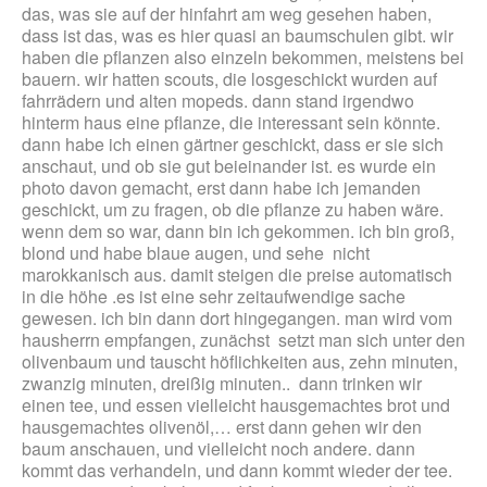
das, was sie auf der hinfahrt am weg gesehen haben,
dass ist das, was es hier quasi an baumschulen gibt. wir
haben die pflanzen also einzeln bekommen, meistens bei
bauern. wir hatten scouts, die losgeschickt wurden auf
fahrrädern und alten mopeds. dann stand irgendwo
hinterm haus eine pflanze, die interessant sein könnte.
dann habe ich einen gärtner geschickt, dass er sie sich
anschaut, und ob sie gut beieinander ist. es wurde ein
photo davon gemacht, erst dann habe ich jemanden
geschickt, um zu fragen, ob die pflanze zu haben wäre.
wenn dem so war, dann bin ich gekommen. ich bin groß,
blond und habe blaue augen, und sehe nicht
marokkanisch aus. damit steigen die preise automatisch
in die höhe .es ist eine sehr zeitaufwendige sache
gewesen. ich bin dann dort hingegangen. man wird vom
hausherrn empfangen, zunächst setzt man sich unter den
olivenbaum und tauscht höflichkeiten aus, zehn minuten,
zwanzig minuten, dreißig minuten.. dann trinken wir
einen tee, und essen vielleicht hausgemachtes brot und
hausgemachtes olivenöl,… erst dann gehen wir den
baum anschauen, und vielleicht noch andere. dann
kommt das verhandeln, und dann kommt wieder der tee.