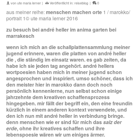
von
ute maria lerner
|
Veröffentlicht in:
reiseblog
|
0
aus meiner reihe:
menschen machen orte
1 / marokko/
portrait 1© ute maria lerner 2016
zu besuch bei andré heller im anima garten bei
marrakesch
wenn ich mich an die schallplattensammlung meiner
jugend erinnere, waren die platten von andré heller
die , die ständig im einsatz waren. es gab zeiten, da
habe ich sie jeden tag angehört. andré hellers
wortpoesien haben mich in meiner jugend schon
angesprochen und inspiriert. umso schöner, dass ich
den meister hier in marokko dann doch noch
persönlich kennenlerne, nun selbst schon einige
jahrzehnte dem kreativen schaffensprozess
hingegeben. mir fällt der begriff ein, den eine freundin
kürzlich in einem anderen kontext verwendete, und
den ich nun mit andré heller in verbindung bringe.
denn menschen wie er sind für mich das
salz der
erde
, ohne ihr kreatives schaffen und ihre
lebenspoesie wären wir um einiges ärmer.